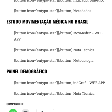
[button icon=’entypo-star’][/button]
Indicador Sintético
[button icon=’entypo-star’][/button]
Metadados
ESTUDO MOVIMENTAÇÃO MÉDICA NO BRASIL
[button icon=’entypo-star’][/button]
MovMedBr – WEB
APP
[button icon=’entypo-star’][/button]
Nota Técnica
[button icon=’entypo-star’][/button]
Metodologia
PAINEL DEMOGRÁFICO
[button icon=’entypo-star’][/button]
indGraf – WEB APP
[button icon=’entypo-star’][/button]
Nota Técnica
COMPARTILHE: