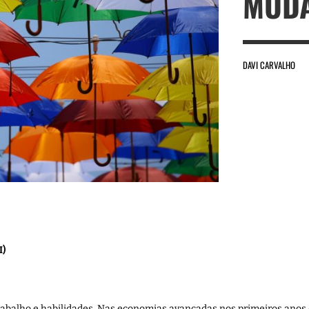
MUDA
DAVI CARVALHO
I)
balho e habilidades. Nas economias avançadas nos primeiros anos d