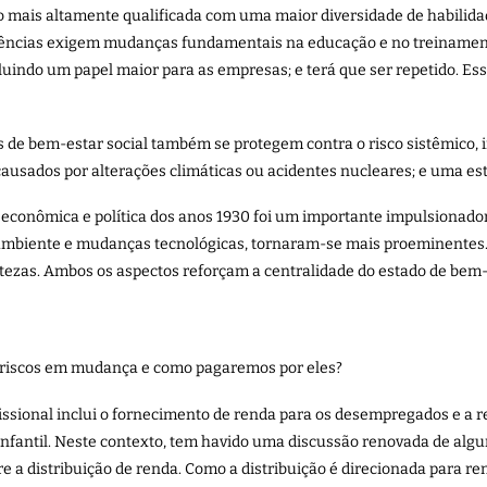
o mais altamente qualificada com uma maior diversidade de habilidad
ndências exigem mudanças fundamentais na educação e no treinamento
uindo um papel maior para as empresas; e terá que ser repetido. Ess
s de bem-estar social também se protegem contra o risco sistêmico, 
 causados por alterações climáticas ou acidentes nucleares; e uma e
 econômica e política dos anos 1930 foi um importante impulsionador
ambiente e mudanças tecnológicas, tornaram-se mais proeminentes. 
tezas. Ambos os aspectos reforçam a centralidade do estado de bem-
s riscos em mudança e como pagaremos por eles?
fissional inclui o fornecimento de renda para os desempregados e a
infantil. Neste contexto, tem havido uma discussão renovada de alg
re a distribuição de renda. Como a distribuição é direcionada para re