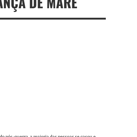
NÇA DE MARÉ
o pós-guerra, a maioria das pessoas se casou e