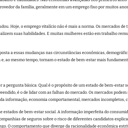
 provedor da família, geralmente em um emprego fixo por muitos ano
u. Hoje, o emprego vitalício não é mais a norma. Os mercados de tr
ualizem suas habilidades. E muitas mulheres estão em trabalho rem
sposta a essas mudanças nas circunstâncias econômicas, demográfica
e, ao mesmo tempo, tornam o estado de bem-estar mais fundament
r a pergunta básica: Qual é o propósito de um estado de bem-estar 
dido, é o de lidar com as falhas do mercado. Os mercados podem se
 da informação, economia comportamental, mercados incompletos, co
de estados de bem-estar social. A informação imperfeita do consumid
mpanhias de seguros sobre o risco de diferentes candidatos explica 
ego. O comportamento que diverge da racionalidade econômica estr