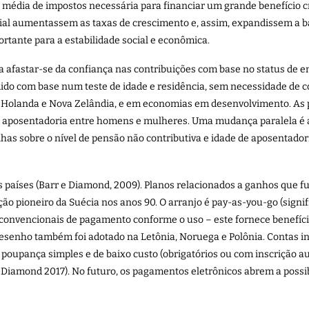
xa média de impostos necessária para financiar um grande benefício c
icial aumentassem as taxas de crescimento e, assim, expandissem a bas
ortante para a estabilidade social e econômica.
ca afastar-se da confiança nas contribuições com base no status de e
edido com base num teste de idade e residência, sem necessidade de c
, Holanda e Nova Zelândia, e em economias em desenvolvimento. As 
de aposentadoria entre homens e mulheres. Uma mudança paralela é
as sobre o nível de pensão não contributiva e idade de aposentadori
os países (Barr e Diamond, 2009). Planos relacionados a ganhos qu
ção pioneiro da Suécia nos anos 90. O arranjo é pay-as-you-go (sign
s convencionais de pagamento conforme o uso – este fornece benefíc
esenho também foi adotado na Letônia, Noruega e Polônia. Contas ind
 poupança simples e de baixo custo (obrigatórios ou com inscrição 
 Diamond 2017). No futuro, os pagamentos eletrônicos abrem a possi