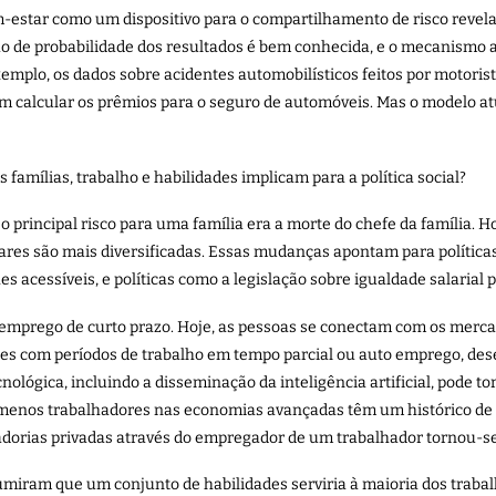
star como um dispositivo para o compartilhamento de risco revela o
ição de probabilidade dos resultados é bem conhecida, e o mecanismo a
emplo, os dados sobre acidentes automobilísticos feitos por motorista
m calcular os prêmios para o seguro de automóveis. Mas o modelo atu
famílias, trabalho e habilidades implicam para a política social?
principal risco para uma família era a morte do chefe da família. 
ares são mais diversificadas. Essas mudanças apontam para política
s acessíveis, e políticas como a legislação sobre igualdade salarial
esemprego de curto prazo. Hoje, as pessoas se conectam com os merca
s com períodos de trabalho em tempo parcial ou auto emprego, dese
ológica, incluindo a disseminação da inteligência artificial, pode 
 menos trabalhadores nas economias avançadas têm um histórico de 
ntadorias privadas através do empregador de um trabalhador tornou-
miram que um conjunto de habilidades serviria à maioria dos trabalh