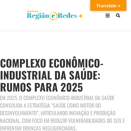
Translate »
COMPLEXO ECONÔMICO-
INDUSTRIAL DA SAÚDE:
RUMOS PARA 2025
EM 2025, O COMPLEXO ECONÔMICO-INDUSTRIAL DA SAÚDE
CONSOLIDA A ESTRATÉGIA “SAÚDE COMO MOTOR DO
DESENVOLVIMENTO”, ARTICULANDO INOVAÇÃO E PRODUÇÃO
NACIONAL, COM FOCO EM REDUZIR VULNERABILIDADES DO SUS E
ENFRENTAR DOENÇAS NEGLIGENCIADAS.