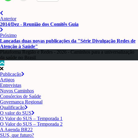
Anterior
2014/Dez - Reunião dos Comitês Guia
Próximo
Lançadas duas novas publicações da "Série Divulgação Redes de
Atenção à Saúde"
Plataforma Região e Redes - 2026 - Caminhos para a universalização
da saúde no Brasil
Publicação
Artigos
Entrevistas
Novos Caminhos
Consórcios de Saúde
Governança Regional
Qualificação
O valor do SUS
O Valor do SUS – Temporada 1
O Valor do SUS – Temporada 2
A Agenda BR22
SUS, que futuro?