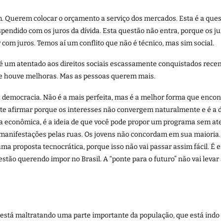
m. Querem colocar o orçamento a serviço dos mercados. Esta é a que
spendido com os juros da dívida. Esta questão não entra, porque os ju
com juros. Temos aí um conflito que não é técnico, mas sim social.
” é um atentado aos direitos sociais escassamente conquistados re
e houve melhoras. Mas as pessoas querem mais.
 democracia. Não é a mais perfeita, mas é a melhor forma que enco
ante afirmar porque os interesses não convergem naturalmente e é a
ica econômica, é a ideia de que você pode propor um programa sem at
 manifestações pelas ruas. Os jovens não concordam em sua maioria.
ma proposta tecnocrática, porque isso não vai passar assim fácil. 
 estão querendo impor no Brasil. A “ponte para o futuro” não vai le
o está maltratando uma parte importante da população, que está indo