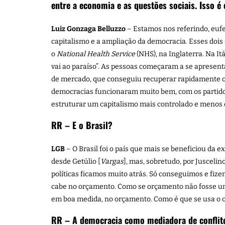
entre a economia e as questões sociais. Isso é 
Luiz Gonzaga Belluzzo
– Estamos nos referindo, eufe
capitalismo e a ampliação da democracia. Esses doi
o
National Health Service
(NHS), na Inglaterra. Na It
vai ao paraíso”. As pessoas começaram a se apresen
de mercado, que conseguiu recuperar rapidamente o 
democracias funcionaram muito bem, com os partidos 
estruturar um capitalismo mais controlado e menos 
RR – E o Brasil?
LGB
– O Brasil foi o país que mais se beneficiou da e
desde Getúlio [
Vargas
], mas, sobretudo, por Juscel
políticas ficamos muito atrás. Só conseguimos e fiz
cabe no orçamento. Como se orçamento não fosse uma
em boa medida, no orçamento. Como é que se usa o 
RR – A democracia como mediadora de confli