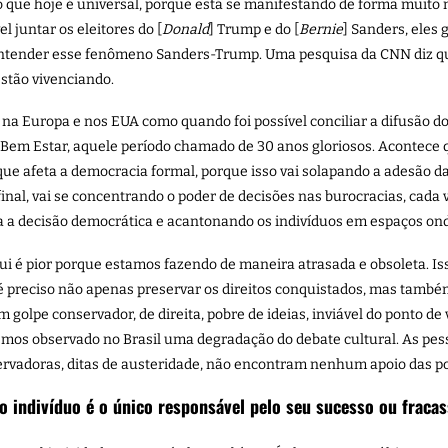
e hoje é universal, porque está se manifestando de forma muito ma
l juntar os eleitores do [
Donald
] Trump e do [
Bernie
] Sanders, ele
 entender esse fenômeno Sanders-Trump. Uma pesquisa da CNN diz q
stão vivenciando.
 na Europa e nos EUA como quando foi possível conciliar a difusão 
e Bem Estar, aquele período chamado de 30 anos gloriosos. Acontece
 que afeta a democracia formal, porque isso vai solapando a adesão 
nal, vai se concentrando o poder de decisões nas burocracias, cada 
a a decisão democrática e acantonando os indivíduos em espaços ond
i é pior porque estamos fazendo de maneira atrasada e obsoleta. Iss
 é preciso não apenas preservar os direitos conquistados, mas também
golpe conservador, de direita, pobre de ideias, inviável do ponto de
mos observado no Brasil uma degradação do debate cultural. As pess
rvadoras, ditas de austeridade, não encontram nenhum apoio das p
 o indivíduo é o único responsável pelo seu sucesso ou fraca