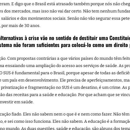
ceram. E digo que o Brasil está atrasado também porque nós não che
des dos mercados, mas isso não vai dar certo. Não tem nenhum fundam
 dos salários e dos movimentos sociais. Senão não vão segurar essa p
 por mais de 30 anos.
ernativas à crise vão no sentido de destituir uma Constitu
stema não foram suficientes para colocá-lo como um direito
ão. Com propostas contrárias a que vários países do mundo têm feito
a ensaiando uma ampliação do acesso aos serviços de saúde. As propo
 O SUS é fundamental para o Brasil, porque apesar de todas as defi
e um país em desenvolvimento. Ele precisa de aperfeiçoamentos, ma
sa privatização e fragmentação no SUS é um desatino, é um crime. As
ão das receitas para a saúde e educação. Por que acham que se vincul
investir em saúde.
cação fiado. Eles não sabem nem o que é e nem como fazer. Não têm
do, e sei como isso funciona. Eles não sabem. A educação é a formação
no mundo. As duas questões, saúde e educação, são alguns dos tema