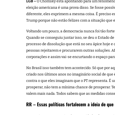
LGB –
O Chomsky está apontando para um fenômeno qu
eleição americana é uma prova disso. Se fosse possíve
diferente, eles exprimem a mesma coisa. É preciso
Trump porque não estão felizes com a situação que e
Voltando um pouco, a democracia nunca foi tão forte
Quando se conseguiu juntar isso, se deu o Estado d
processo de dissolução que está no seu ápice hoje e
pessoas rejeitarem e procurarem outras soluções. Afi
corporações e assim vai-se encurtando o espaço par
No Brasil isso também tem acontecido. Só que por aqu
criado nos últimos anos no imaginário social de que
contra o que eles imaginam que o PT representa. É um 
prosperar, não tem a mínima chance de prosperar. Te
valem mais nada. Todos sabem que as medidas conse
RR – Essas políticas fortalecem a ideia de que