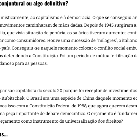
conjuntural ou algo definitivo?
misticamente, ao capitalismo e à democracia. O que se conseguiu ar
s movimentos caminharam de mãos dadas. Depois de 1945 surgiram as 
ália, que vivia situação de penúria, os salários tiveram aumentos co
tar como consumidores. Houve uma sucessão de “milagres”, o italian
país. Conseguiu-se naquele momento colocar o conflito social embu
defendendo a Constituição. Foi um período de mútua fertilização do
danoso para as pessoas.
xpansão capitalista do século 20 porque foi receptor de investimentos 
ino Kubitschek. O Brasil era uma espécie de China daquele momento 
emos isso com a Constituição Federal de 1988, que agora querem desm
 peça importante do debate democrático. O orçamento é fundamenta
orçamento como instrumento de universalização dos direitos?
tos…