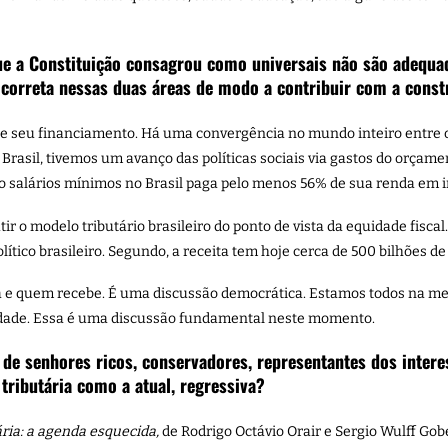
ue a Constituição consagrou como universais não são adequa
 correta nessas duas áreas de modo a contribuir com a const
 e seu financiamento. Há uma convergência no mundo inteiro entre o 
 Brasil, tivemos um avanço das políticas sociais via gastos do orçam
 salários mínimos no Brasil paga pelo menos 56% de sua renda em i
tir o modelo tributário brasileiro do ponto de vista da equidade fis
lítico brasileiro. Segundo, a receita tem hoje cerca de 500 bilhões de
ga e quem recebe. É uma discussão democrática. Estamos todos na m
vidade. Essa é uma discussão fundamental neste momento.
 senhores ricos, conservadores, representantes dos interes
ributária como a atual, regressiva?
ária: a agenda esquecida
,
de Rodrigo Octávio Orair e Sergio Wulff Gob