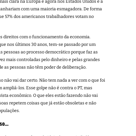
is clara na Europa e agora nos Estados Unidos e a
s ganhariam com uma maioria esmagadora. De forma
ue 57% dos americanos trabalhadores votam no
dos direitos com o funcionamento da economia.
 que nos últimos 30 anos, tem-se passado por um
das pessoas ao processo democrático porque faz as
vez mais controladas pelo dinheiro e pelas grandes
e as pessoas não têm poder de deliberação.
o não vai dar certo. Não tem nada a ver com o que foi
 ampliá-los. Esse golpe não é contra o PT, mas
 vista econômico. O que eles estão fazendo não vai
oas repetem coisas que já estão obsoletas e não
opulações.
sso…